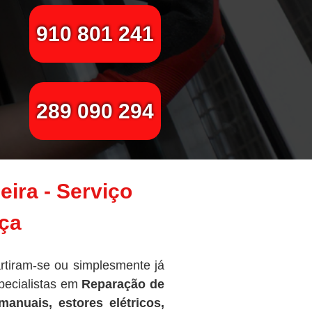
910 801 241
289 090 294
ira - Serviço
nça
artiram-se ou simplesmente já
pecialistas em
Reparação de
manuais, estores elétricos,