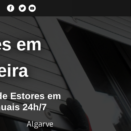
es em
ira
de Estores em
uais 24h/7
Algarve