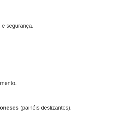
 e segurança.
imento.
poneses
(painéis deslizantes).