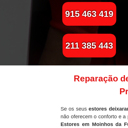
915 463 419
211 385 443
Reparação de
Pr
Se os seus
estores deixara
não oferecem o conforto e a
Estores em Moinhos da F