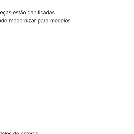
eças estão danificadas.
nde modernizar para modelos
.
elos de estores.