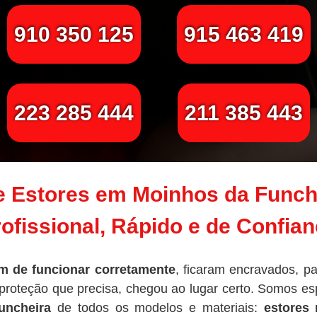
910 350 125
915 463 419
223 285 444
211 385 443
 Estores em Moinhos da Funche
ofissional, Rápido e de Confia
m de funcionar corretamente
, ficaram encravados, p
 proteção que precisa, chegou ao lugar certo. Somos es
uncheira
de todos os modelos e materiais:
estores 