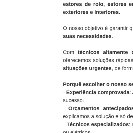
estores de rolo, estores 
exteriores e interiores
.
O nosso objetivo é garantir q
suas necessidades
.
Com
técnicos altamente q
oferecemos soluções rápida
situações urgentes
, de for
Porquê escolher o nosso s
-
Experiência comprovada
:
sucesso.
-
Orçamentos antecipados
explicamos a solução e só d
-
Técnicos especializados
:
ou elétricos.