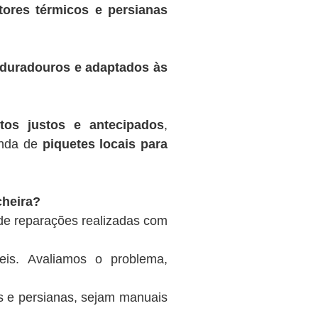
tores térmicos e persianas
, duradouros e adaptados às
tos justos e antecipados
,
inda de
piquetes locais para
cheira?
de reparações realizadas com
eis. Avaliamos o problema,
es e persianas, sejam manuais