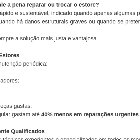
ale a pena reparar ou trocar o estore?
rápido e sustentável, indicado quando apenas algumas p
uando há danos estruturais graves ou quando se prete
mpre a solução mais justa e vantajosa.
Estores
nutenção periódica:
ladores;
peças gastas.
gular gastam até
40% menos em reparações urgentes
nte Qualificados
 técnicos experientes e especializados em todos os mod