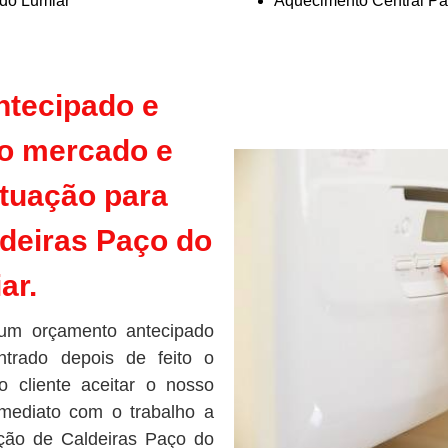
do Lumiar
Aquecimento Central Pa
tecipado e
o mercado e
ituação para
deiras Paço do
ar.
um orçamento antecipado
ntrado depois de feito o
o cliente aceitar o nosso
mediato com o trabalho a
ção de Caldeiras Paço do