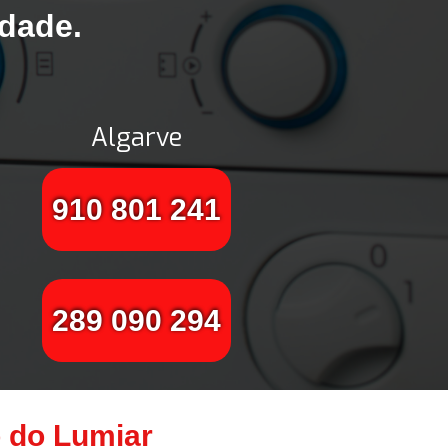
idade.
Algarve
910 801 241
289 090 294
 do Lumiar