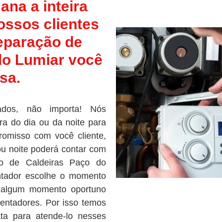
ana a inteira
ossos clientes
reparação de
do Lumiar você
sa.
ados, não importa! Nós
ra do dia ou da noite para
omisso com você cliente,
ou noite poderá contar com
ão de Caldeiras Paço do
ntador escolhe o momento
 algum momento oportuno
entadores. Por isso temos
iata para atende-lo nesses