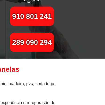
910 801 241
289 090 294
anelas
io, madeira, pvc, corta fogo,
 experiência em reparação de