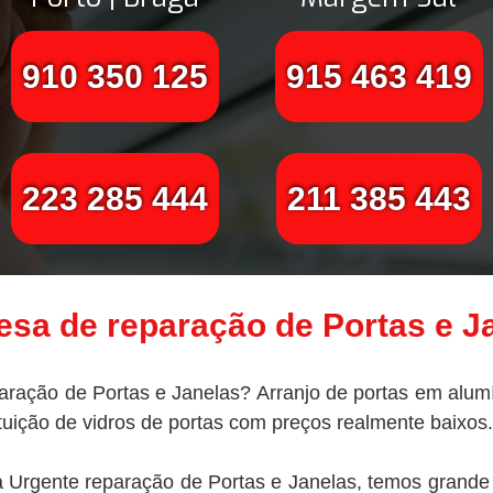
910 350 125
915 463 419
223 285 444
211 385 443
sa de reparação de
Portas e J
ração de Portas e Janelas? Arranjo de portas em alumín
ituição de vidros de portas com preços realmente baixos.
 Urgente reparação de Portas e Janelas, temos grande