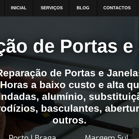
INICIAL
SERVIÇOS
BLOG
CONTACTOS
ão de Portas e
eparação de Portas e Janel
 Horas a baixo custo e alta qu
indadas, alumínio, substituiç
odízios, basculantes, abertu
outros.
Porto | Braga
Margem Sul