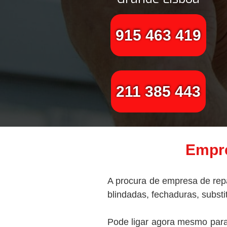
915 463 419
211 385 443
Empre
A procura de empresa de repa
blindadas, fechaduras, subst
Pode ligar agora mesmo para