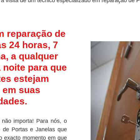
 a visita de um técnico especializado em reparação de P
m reparação de
s 24 horas, 7
a, a qualquer
 noite para que
tes estejam
 em suas
dades.
 não importa! Para nós, o
o de Portas e Janelas
que
 no exacto momento em que