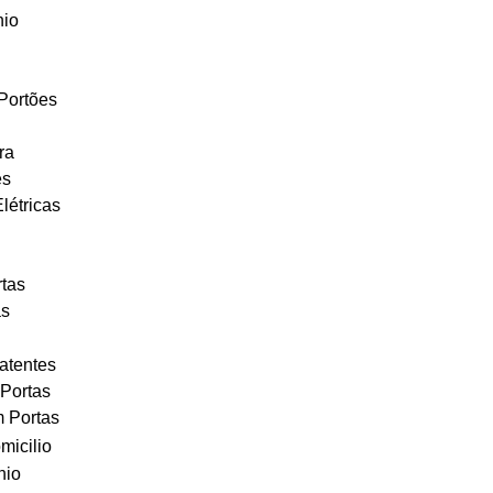
nio
Portões
ra
es
létricas
tas
as
atentes
Portas
m Portas
icilio
nio