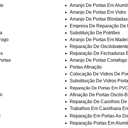
io
Arranjo De Portas Em Alumí
Arranjo De Portas Em Vidro
Arranjo De Portas Blindadas
Empresa De Reparação De 
a
Substituição De Potrtões
Fogo
Arranjo De Portas Em Madei
Reparação De Oscilobatent
es
Reparação De Fechaduras E
ortas
Arranjo De Portas Cortafogo
Portas Afinação
Colocação De Vidros De Por
Substituição De Vidros Port
Reparação De Portas Em PVC
o
Afinação De Portas Oscilo-B
Reparação De Caixilhos De 
s
Trabalhos Em Caixilharia E
s
Reparação Em Portas Ao Dom
Reparação Portas Em Alumí