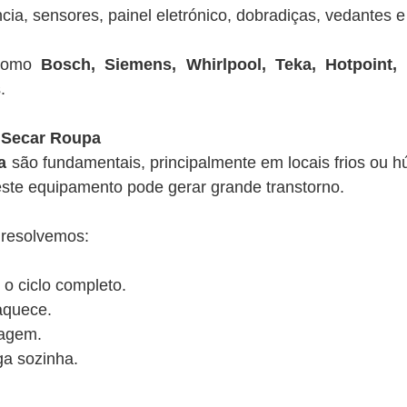
ia, sensores, painel eletrónico, dobradiças, vedantes e
 como
Bosch, Siemens, Whirlpool, Teka, Hotpoint, B
.
 Secar Roupa
a
são fundamentais, principalmente em locais frios ou hú
neste equipamento pode gerar grande transtorno.
resolvemos:
 ciclo completo.
aquece.
cagem.
ga sozinha.