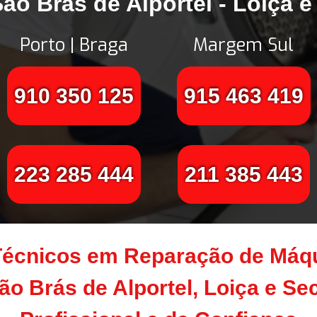
o Brás de Alportel - Loiça e
Porto | Braga
Margem Sul
910 350 125
915 463 419
223 285 444
211 385 443
Técnicos em Reparação de Máqu
o Brás de Alportel, Loiça e Sec