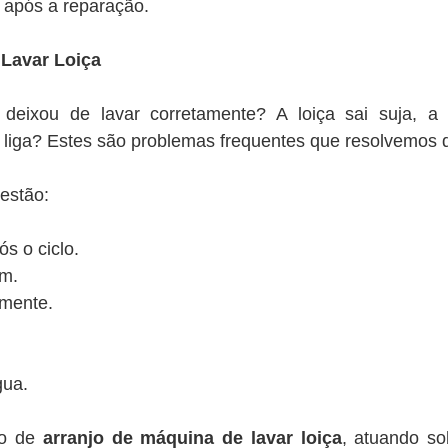
 após a reparação.
Lavar Loiça
deixou de lavar corretamente? A loiça sai suja, 
liga? Estes são problemas frequentes que resolvemos d
estão:
s o ciclo.
am.
amente.
gua.
to de
arranjo de máquina de lavar loiça
, atuando s