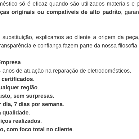
éstico só é eficaz quando são utilizados materiais e p
ças originais ou compatíveis de alto padrão
, garan
substituição, explicamos ao cliente a origem da peça
ansparência e confiança fazem parte da nossa filosofia 
 Empresa
 anos de atuação na reparação de eletrodomésticos.
 certificados
.
ualquer região
.
usto, sem surpresas
.
r dia, 7 dias por semana
.
a qualidade
.
iços realizados
.
, com foco total no cliente
.